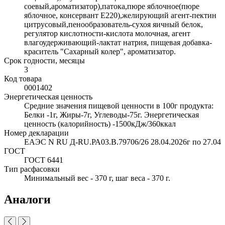
соевый,ароматизатор),патока,пюре яблочное(пюре
яблочное, консервант Е220),желирующий агент-пектин
цитрусовый,пенообразователь-сухоя яичный белок,
регулятор кислотности-кислота молочная, агент
влагоудерживающий-лактат натрия, пищевая добавка-
краситель "Сахарный колер", ароматизатор.
Срок годности, месяцы
3
Код товара
0001402
Энергетическая ценность
Средние значения пищевой ценности в 100г продукта:
Белки -1г, Жиры-7г, Углеводы-75г. Энергетическая
ценность (калорийность) -1500кДж/360ккал
Номер декларации
ЕАЭС N RU Д-RU.РА03.В.79706/26 28.04.2026г по 27.04
ГОСТ
ГОСТ 6441
Тип расфасовки
Минимальный вес - 370 г, шаг веса - 370 г.
Аналоги