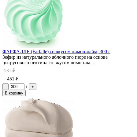
ФАРФАЛЛЕ (Farfalle) со вкусом лимон-лайм, 300 г
Зефир из натурального яблочного пюре на основе
цитрусового пектина со вкусом лимон-ла...
531 ₽
451 ₽
г
-
+
В корзину