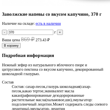
Заволжские напевы со вкусом капучино, 370 г
Наличие на складе:
есть в наличии
г
-
+
869 ₽
Ваша цена
273.43 ₽
В корзину
Подробная информация
Нежный зефир из натурального яблочного пюре и
цитрусового пектина со вкусом капучино, декорированный
шоколадной глазурью.
Состав
Состав: сахар-песок,глазурь шоколадная(сахар-
песок,какао тертое,эквивалент масла
какао(рафинированные дезодорированные
растительные масла(пальмовое,ши),эмульгатор:
подсолнечный лецитин.Может содержать следы соевого
лецитина),эмульгатор- лецитин