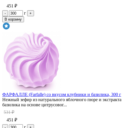
451 ₽
г
-
+
В корзину
ФАРФАЛЛЕ (Farfalle) со вкусом клубники и базилика, 300 г
Нежный зефир из натурального яблочного пюре и экстракта
базилика на основе цитрусовог...
531 ₽
451 ₽
г
-
+