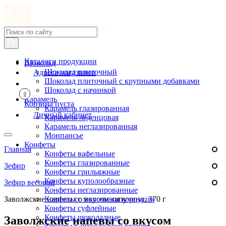
Каталоги продукции
Шоколад
Шоколад плиточный
Адреса магазинов
Шоколад плиточный с крупными добавками
Шоколад с начинкой
0
Карамель
Корзина пуста
Карамель глазированная
Личный кабинет
Карамель леденцовая
Карамель неглазированная
Монпансье
Конфеты
Главная
Конфеты вафельные
Конфеты глазированные
Зефир
Конфеты грильяжные
Конфеты куполообразные
Зефир весовой
Конфеты неглазированные
Заволжские напевы со вкусом капучино, 370 г
Конфеты с молочным корпусом
Конфеты суфлейные
Конфеты шоколадные
Заволжские напевы со вкусом