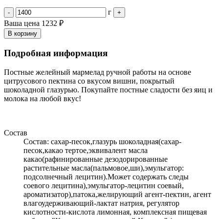
г
-
+
Ваша цена
1232 ₽
В корзину
Подробная информация
Постные желейный мармелад ручной работы на основе
цитрусового пектина со вкусом вишни, покрытый
шоколадной глазурью. Покупайте постные сладости без яиц и
молока на любой вкус!
Состав
Состав: сахар-песок,глазурь шоколадная(сахар-
песок,какао тертое,эквивалент масла
какао(рафинированные дезодорированные
растительные масла(пальмовое,ши),эмульгатор:
подсолнечный лецитин).Может содержать следы
соевого лецитина),эмульгатор-лецитин соевый,
ароматизатор),патока,желирующий агент-пектин, агент
влагоудерживающий-лактат натрия, регулятор
кислотности-кислота лимонная, комплексная пищевая