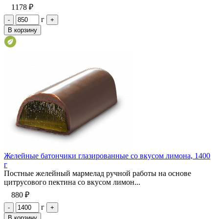
1178 ₽
г
-
+
В корзину
Желейные батончики глазированные со вкусом лимона, 1400
г
Постные желейный мармелад ручной работы на основе
цитрусового пектина со вкусом лимон...
880 ₽
г
-
+
В корзину