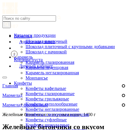
Каталоги продукции
Шоколад
Шоколад плиточный
Адреса магазинов
Шоколад плиточный с крупными добавками
Шоколад с начинкой
0
Карамель
Корзина пуста
Карамель глазированная
Личный кабинет
Карамель леденцовая
Карамель неглазированная
Монпансье
Конфеты
Главная
Конфеты вафельные
Конфеты глазированные
Мармелад
Конфеты грильяжные
Конфеты куполообразные
Мармелад фасованный
Конфеты неглазированные
Желейные батончики со вкусом вишни, 1400 г
Конфеты с молочным корпусом
Конфеты суфлейные
Конфеты шоколадные
Желейные батончики со вкусом