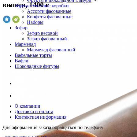
Фрукты в шоколадной глазури
вишни, 1400 г
Художественные коробки
Ассорти фасованные
Конфеты фасованные
Наборы
Зефир
Зефир весовой
Зефир фасованный
Мармелад
Мармелад фасованный
Вафельные торты
Вафли
Шоколадные фигуры
О компании
Доставка и оплата
Контактная информация
Для оформления заказа обращаться по телефону: