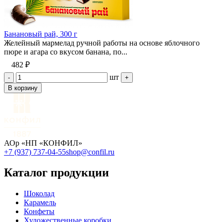
Банановый рай, 300 г
Желейный мармелад ручной работы на основе яблочного
пюре и агара со вкусом банана, по...
482 ₽
шт
-
+
В корзину
АОр «НП «КОНФИЛ»
+7 (937) 737-04-55
shop@confil.ru
Каталог продукции
Шоколад
Карамель
Конфеты
Художественные коробки