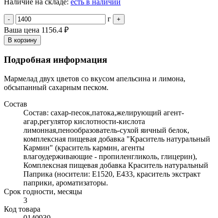
Наличие на складе:
есть в наличии
г
-
+
Ваша цена
1156.4 ₽
В корзину
Подробная информация
Мармелад двух цветов со вкусом апельсина и лимона,
обсыпанный сахарным песком.
Состав
Состав: сахар-песок,патока,желирующий агент-
агар,регулятор кислотности-кислота
лимонная,пенообразователь-сухой яичный белок,
комплексная пищевая добавка "Краситель натуральный
Кармин" (краситель кармин, агенты
влагоудерживающие - пропиленгликоль, глицерин),
Комплексная пищевая добавка Краситель натуральный
Паприка (носители: Е1520, Е433, краситель экстракт
паприки, ароматизаторы.
Срок годности, месяцы
3
Код товара
0140930