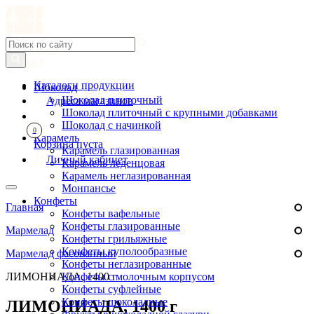
Каталоги продукции
Шоколад
Шоколад плиточный
Адреса магазинов
Шоколад плиточный с крупными добавками
Шоколад с начинкой
0
Карамель
Корзина пуста
Карамель глазированная
Личный кабинет
Карамель леденцовая
Карамель неглазированная
Монпансье
Конфеты
Главная
Конфеты вафельные
Конфеты глазированные
Мармелад
Конфеты грильяжные
Конфеты куполообразные
Мармелад фасованный
Конфеты неглазированные
ЛИМОНИАДА, 1400 г
Конфеты с молочным корпусом
Конфеты суфлейные
Конфеты шоколадные
ЛИМОНИАДА, 1400 г