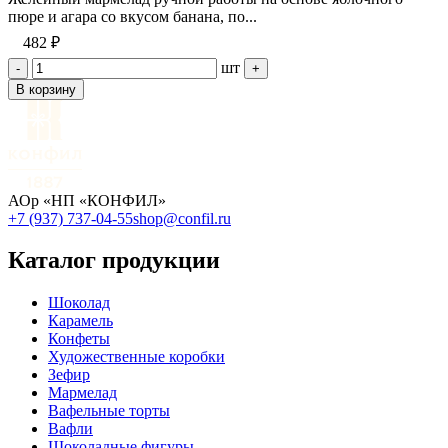
пюре и агара со вкусом банана, по...
482 ₽
шт
-
+
В корзину
АОр «НП «КОНФИЛ»
+7 (937) 737-04-55
shop@confil.ru
Каталог продукции
Шоколад
Карамель
Конфеты
Художественные коробки
Зефир
Мармелад
Вафельные торты
Вафли
Шоколадные фигуры