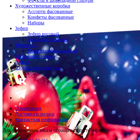
Фрукты в шоколадной глазури
Художественные коробки
Ассорти фасованные
Конфеты фасованные
Наборы
Зефир
Зефир весовой
Зефир фасованный
Мармелад
Мармелад фасованный
Вафельные торты
Вафли
Шоколадные фигуры
О компании
Доставка и оплата
Контактная информация
Для оформления заказа обращаться по телефону: