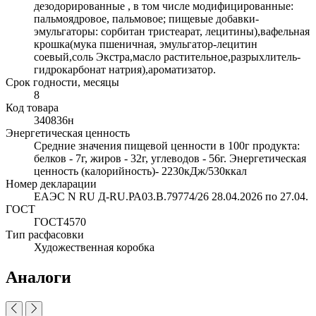
дезодорированные , в том числе модифицированные:
пальмоядровое, пальмовое; пищевые добавки-
эмульгаторы: сорбитан тристеарат, лецитины),вафельная
крошка(мука пшеничная, эмульгатор-лецитин
соевый,соль Экстра,масло растительное,разрыхлитель-
гидрокарбонат натрия),ароматизатор.
Срок годности, месяцы
8
Код товара
340836н
Энергетическая ценность
Средние значения пищевой ценности в 100г продукта:
белков - 7г, жиров - 32г, углеводов - 56г. Энергетическая
ценность (калорийность)- 2230кДж/530ккал
Номер декларации
ЕАЭС N RU Д-RU.РА03.В.79774/26 28.04.2026 по 27.04.
ГОСТ
ГОСТ4570
Тип расфасовки
Художественная коробка
Аналоги