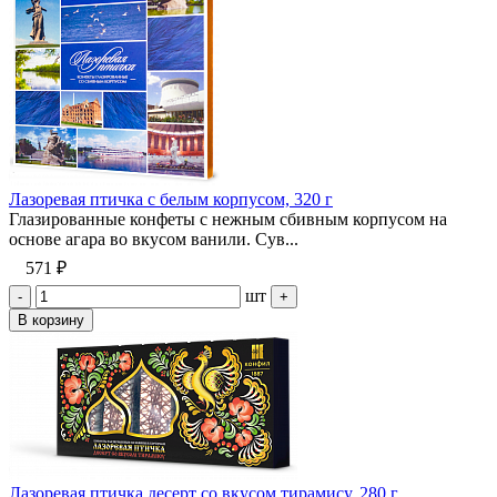
Лазоревая птичка с белым корпусом, 320 г
Глазированные конфеты с нежным сбивным корпусом на
основе агара во вкусом ванили. Сув...
571 ₽
шт
-
+
В корзину
Лазоревая птичка десерт со вкусом тирамису, 280 г