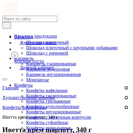
Каталоги продукции
Шоколад
Шоколад плиточный
Адреса магазинов
Шоколад плиточный с крупными добавками
Шоколад с начинкой
0
Карамель
Корзина пуста
Карамель глазированная
Личный кабинет
Карамель леденцовая
Карамель неглазированная
Монпансье
Конфеты
Главная
Конфеты вафельные
Конфеты глазированные
Художественные коробки
Конфеты грильяжные
Конфеты куполообразные
Конфеты фасованные
Конфеты неглазированные
Иветта крем шарлотт, 340 г
Конфеты с молочным корпусом
Конфеты суфлейные
Конфеты шоколадные
Иветта крем шарлотт, 340 г